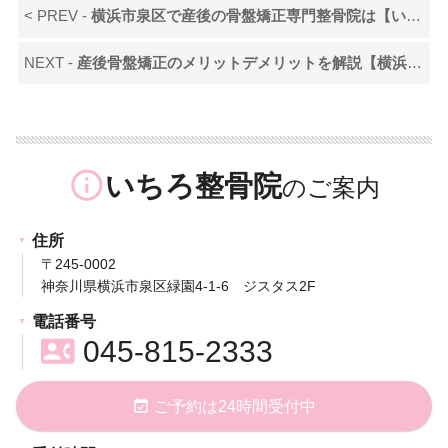
< PREV -
横浜市泉区で産後の骨盤矯正専門整骨院は【いちろ整骨院】
NEXT -
産後骨盤矯正のメリットデメリットを解説【横浜市泉区いちろ整骨院】
info_outline
いちろ整骨院
住所
〒245-0002
神奈川県横浜市泉区緑園4-1-6 ジスタス2F
電話番号
contact_phone
045-815-2333
event_available
ご予約は24時間受付中