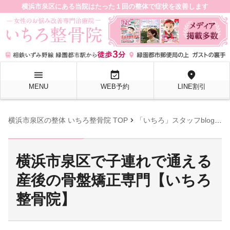
横浜市泉区にある当院はたった１回の整体で症状を改善します
menu
event_available
location_on
MENU
WEB予約
LINE割引
chevron_right
chevron_right
横浜市泉区の整体 いちろ整骨院 TOP
「いちろ」スタッフblog
横
横浜市泉区で子連れで通える
産後の骨盤矯正専門【いちろ
整骨院】