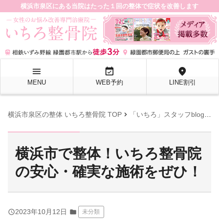
横浜市泉区にある当院はたった１回の整体で症状を改善します
menu
event_available
location_on
MENU
WEB予約
LINE割引
chevron_right
chevron_right
横浜市泉区の整体 いちろ整骨院 TOP
「いちろ」スタッフblog
横
横浜市で整体！いちろ整骨院
の安心・確実な施術をぜひ！
query_builder
2023年10月12日
folder
未分類