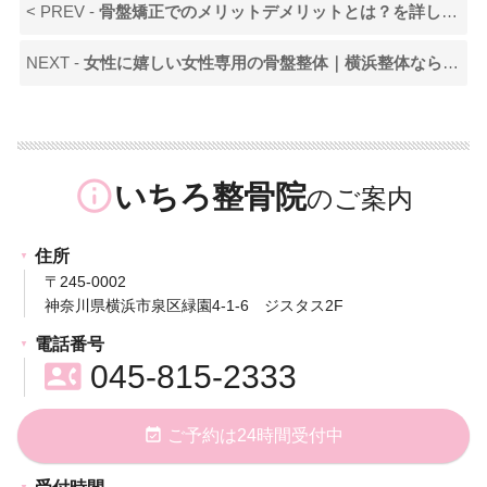
< PREV -
骨盤矯正でのメリットデメリットとは？を詳しく解説
NEXT -
女性に嬉しい女性専用の骨盤整体｜横浜整体ならいちろ整骨院
info_outline
いちろ整骨院
住所
〒245-0002
神奈川県横浜市泉区緑園4-1-6 ジスタス2F
電話番号
contact_phone
045-815-2333
event_available
ご予約は24時間受付中