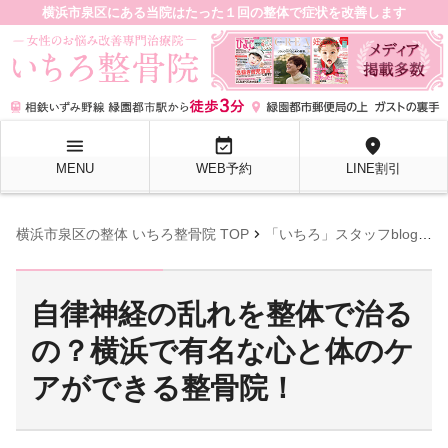
横浜市泉区にある当院はたった１回の整体で症状を改善します
menu
event_available
location_on
MENU
WEB予約
LINE割引
chevron_right
chevron_right
横浜市泉区の整体 いちろ整骨院 TOP
「いちろ」スタッフblog
自
自律神経の乱れを整体で治る
の？横浜で有名な心と体のケ
アができる整骨院！