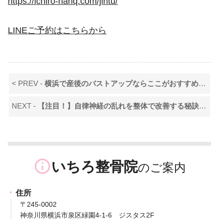
https://ichiro-hariq.com/jiritu/
LINE
ご予約はこちらから
< PREV -
横浜で産後のバストアップならここがおすすめ！と言われる話題の整骨院とはvol.2
NEXT -
【注目！】自律神経の乱れを整体で改善する秘訣とは？横浜でできる心と体のケア
info_outline
いちろ整骨院
住所
〒245-0002
神奈川県横浜市泉区緑園4-1-6 ジスタス2F