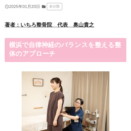
query_builder
2025年01月20日
folder
未分類
著者：いちろ整骨院 代表 奥山貴之
横浜で自律神経のバランスを整える整
体のアプローチ