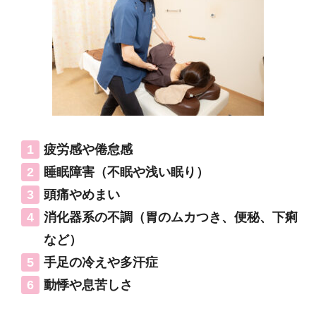
疲労感や倦怠感
睡眠障害（不眠や浅い眠り）
頭痛やめまい
消化器系の不調（胃のムカつき、便秘、下痢
など）
手足の冷えや多汗症
動悸や息苦しさ