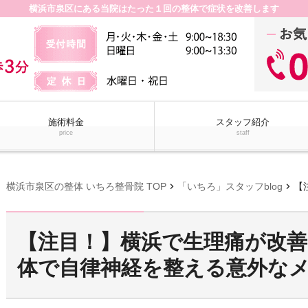
横浜市泉区にある当院はたった１回の整体で症状を改善します
施術料金
スタッフ紹介
price
staff
chevron_right
chevron_right
横浜市泉区の整体 いちろ整骨院 TOP
「いちろ」スタッフblog
【注目
【注目！】横浜で生理痛が改
体で自律神経を整える意外な