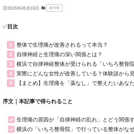
folder
query_builder
2025年05月16日
未分類
✅
目次
整体で生理痛が改善されるって本当？
自律神経と生理痛の深い関係とは？
横浜で自律神経整体が受けられる「いちろ整骨
実際にどんな女性が改善している？体験談から
【まとめ】生理痛を「薬なし」で整えたいあな
序文｜本記事で得られること
生理痛の原因が「自律神経の乱れ」とどう関係
横浜の「いちろ整骨院」で行っている整体がな