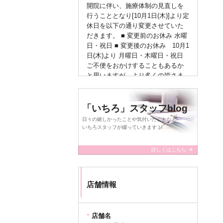
開院に伴い、施療体制の見直しを
行うこととなり[10月1日(木)]より定
休日を以下の通り変更させていた
だきます。 ■ 変更前のお休み 水曜
日・祝日 ■ 変更後のお休み 10月1
日(木)より 月曜日・木曜日・祝日
ご不便をおかけすることもあるか
と思いますが、より多くの皆さま
に安心して通っていただける環境
づくりのための変更となります。
今後も皆さまのお身体の健康をし
「いちろ」スタッフblog
っかりサポートできるよう努めて
日々の嬉しかったことや気付いたことなど
まいります。 何卒ご理解・ご協力
いちろスタッフが綴っていきます！
のほどよろしくお願いいたしま
す。 ご質問などがございました
arrow_forward
詳しくはこちら
ら、お気軽にスタッフまでお問い
合わせください.!
店舗情報
query_builder
2026年4月21日
【GW休業のお知らせ】
店舗名
いつも当院をご利用いただき、誠