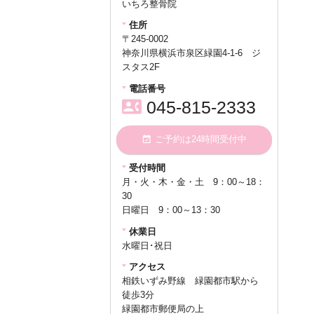
いちろ整骨院
にありがとうございます。 今年の
ゴールデンウィーク期間中の診療
住所
についてお知らせいたします。誠
〒245-0002
に勝手ながら、下記の期間を休業
神奈川県横浜市泉区緑園4-1-6 ジ
とさせていただきます。
スタス2F
■休業期間
2026年5月3日(日) ～ 5
電話番号
月7日(木)
contact_phone
045-815-2333
■お問合せへのご対応について
event_available
ご予約は24時間受付中
休業期間中にいただきま
受付時間
したLINEメッセージや、
月・火・木・金・土 9：00～18：
WEBからのご予約・変更
30
への返信につきまして
日曜日 9：00～13：30
は、
5月8日(金)以降
に順
休業日
水曜日･祝日
次対応させていただきま
す。
皆様にはご不便をお
アクセス
相鉄いずみ野線 緑園都市駅から
かけいたしますが、何卒
徒歩3分
ご理解のほどよろしくお
緑園都市郵便局の上