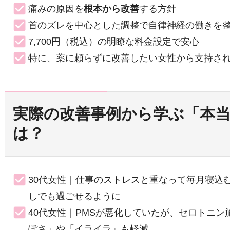
痛みの原因を
根本から改善
する方針
首のズレを中心とした調整で自律神経の働きを
7,700円（税込）の明瞭な料金設定で安心
特に、薬に頼らずに改善したい女性から支持さ
実際の改善事例から学ぶ「本
は？
30代女性｜仕事のストレスと重なって毎月寝込む
しでも過ごせるように
40代女性｜PMSが悪化していたが、セロトニ
ぽさ」や「イライラ」も軽減