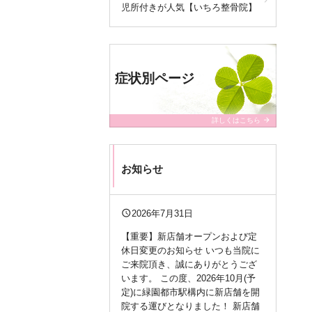
児所付きが人気【いちろ整骨院】
症状別ページ
arrow_forward
詳しくはこちら
お知らせ
query_builder
2026年7月31日
【重要】新店舗オープンおよび定
休日変更のお知らせ いつも当院に
ご来院頂き、誠にありがとうござ
います。 この度、2026年10月(予
定)に緑園都市駅構内に新店舗を開
院する運びとなりました！ 新店舗