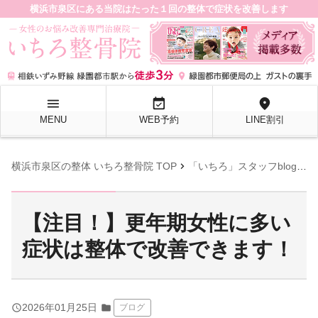
横浜市泉区にある当院はたった１回の整体で症状を改善します
menu
event_available
location_on
MENU
WEB予約
LINE割引
chevron_right
chevron_right
横浜市泉区の整体 いちろ整骨院 TOP
「いちろ」スタッフblog
【
【注目！】更年期女性に多い
症状は整体で改善できます！
query_builder
2026年01月25日
folder
ブログ