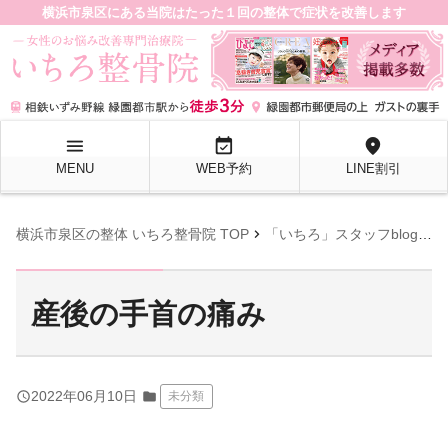
横浜市泉区にある当院はたった１回の整体で症状を改善します
menu
event_available
location_on
MENU
WEB予約
LINE割引
chevron_right
chevron_right
横浜市泉区の整体 いちろ整骨院 TOP
「いちろ」スタッフblog
産
産後の手首の痛み
query_builder
2022年06月10日
folder
未分類