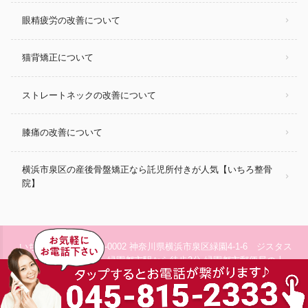
眼精疲労の改善について
猫背矯正について
ストレートネックの改善について
膝痛の改善について
横浜市泉区の産後骨盤矯正なら託児所付きが人気【いちろ整骨
院】
いちろ整骨院 / 〒245-0002 神奈川県横浜市泉区緑園4-1-6 ジスタス
2F / 相鉄いずみ野線 緑園都市駅から徒歩3分 緑園都市郵便局の上
contact_phone
ガスト緑園都市店の裏手 /
045-815-2333