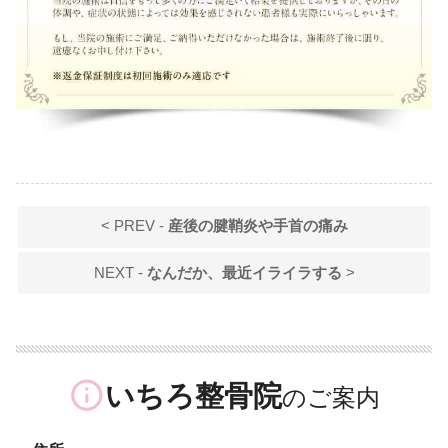
< PREV -
産後の腱鞘炎や手首の痛み
NEXT -
なんだか、最近イライラする
>
info_outline
いちろ整骨院