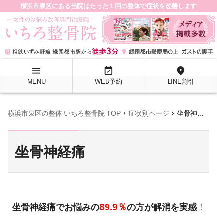
横浜市泉区にある当院はたった１回の整体で症状を改善します
menu
event_available
location_on
MENU
WEB予約
LINE割引
chevron_right
chevron_right
横浜市泉区の整体 いちろ整骨院 TOP
症状別ページ
坐骨神経痛
坐骨神経痛
89.9％
坐骨神経痛でお悩みの
の方が解消を実感！